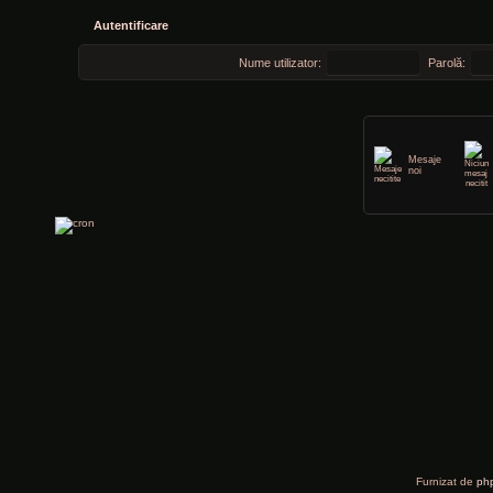
Autentificare
Nume utilizator:
Parolă:
Mesaje
noi
Furnizat de
ph