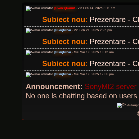
[Owner]Danut
- Vin Feb 14, 2025 8:11 am
Subiect nou
:
Prezentare - Cl
[SGA]Mihai
- Vin Feb 21, 2025 2:26 pm
Subiect nou
:
Prezentare - C
[SGA]Mihai
- Mie Mar 19, 2025 10:15 am
Subiect nou
:
Prezentare - C
[SGA]Mihai
- Mie Mar 19, 2025 12:00 pm
Subiect nou
:
Prezentare - C
Announcement:
SonyMt2 server
No one is chatting based on users 
[VIP]Defo
- Dum Oct 19, 2025 12:04 am
Bună, ce faceți dragilor?
Autoupd
[SGA]Mihai
- Joi Dec 18, 2025 5:39 pm
Subiect nou
:
Prezentare - Ch