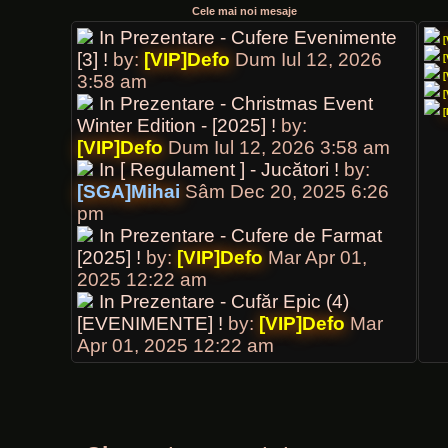
[SGA]Mihai
- Joi Dec 18, 2025 6:51 pm
Cele mai noi mesaje
In Prezentare - Cufere Evenimente
Subiect nou
:
Prezentare - C
[3] !
by:
[VIP]Defo
Dum Iul 12, 2026
[
[DON]Akiro
- Sâm Iun 27, 2026 5:45 pm
3:58 am
[
[
In Prezentare - Christmas Event
Salut
[
Winter Edition - [2025] !
by:
[VIP]Defo
Dum Iul 12, 2026 3:58 am
[VIP]Defo
- Dum Iul 12, 2026 4:00 am
In [ Regulament ] - Jucători !
by:
Buna
[SGA]Mihai
Sâm Dec 20, 2025 6:26
pm
In Prezentare - Cufere de Farmat
[2025] !
by:
[VIP]Defo
Mar Apr 01,
2025 12:22 am
In Prezentare - Cufăr Epic (4)
[EVENIMENTE] !
by:
[VIP]Defo
Mar
Apr 01, 2025 12:22 am