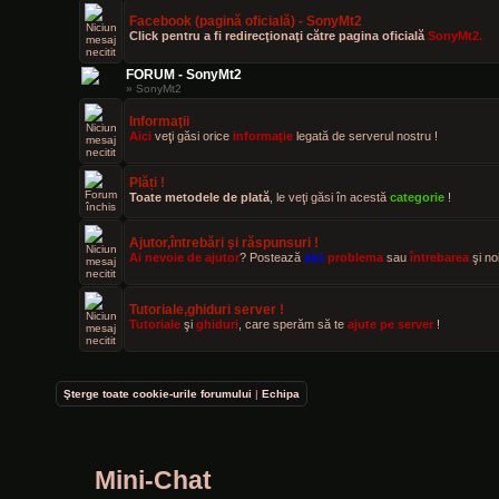
Facebook (pagină oficială) - SonyMt2
Click pentru a fi redirecţionaţi către pagina oficială
SonyMt2.
FORUM - SonyMt2
» SonyMt2
Informaţii
Aici
veţi găsi orice
informaţie
legată de serverul nostru !
Plăți !
Toate metodele de plată
, le veţi găsi în acestă
categorie
!
Ajutor,întrebări şi răspunsuri !
Ai nevoie de ajutor
? Postează
aici
problema
sau
întrebarea
şi no
Tutoriale,ghiduri server !
Tutoriale
şi
ghiduri
, care sperăm să te
ajute pe server
!
Şterge toate cookie-urile forumului
|
Echipa
Mini-Chat