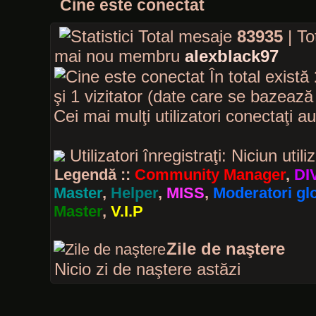
Cine este conectat
Total mesaje
83935
| To
mai nou membru
alexblack97
În total există
şi 1 vizitator (date care se bazează p
Cei mai mulţi utilizatori conectaţi a
Utilizatori înregistraţi: Niciun utili
Legendă ::
Community Manager
,
DI
Master
,
Helper
,
MISS
,
Moderatori glo
Master
,
V.I.P
Zile de naştere
Nicio zi de naştere astăzi