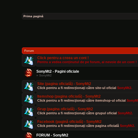
Prima pagină
Forum
Click pentru a creea un cont !
Pentru a vedea conținutul de pe forum, ai nevoie de un cont !
SonyMt2 - Pagini oficiale
» SonyMt2
Site (pagina oficială) - SonyMt2
Click pentru a fi redirecţionaţi către site-ul oficial
SonyMt2.
Itemshop (pagina oficială) - SonyMt2
Click pentru a fi redirecţionaţi către itemshop-ul oficial
SonyMt
Grup (pagina oficială) - SonyMt2
Click pentru a fi redirecţionaţi către grupul oficial
SonyMt2.
Facebook (pagină oficială) - SonyMt2
[Owner]Danut
- Vin Feb 14, 2025 8:11 am
Click pentru a fi redirecţionaţi către pagina oficială
SonyMt2.
Subiect nou
:
Prezentare - Cl
FORUM - SonyMt2