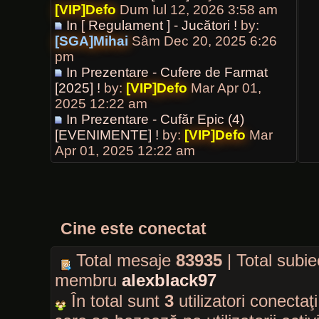
[VIP]Defo
Dum Iul 12, 2026 3:58 am
In [ Regulament ] - Jucători !
by:
[SGA]Mihai
Sâm Dec 20, 2025 6:26
pm
In Prezentare - Cufere de Farmat
[2025] !
by:
[VIP]Defo
Mar Apr 01,
2025 12:22 am
In Prezentare - Cufăr Epic (4)
[EVENIMENTE] !
by:
[VIP]Defo
Mar
Apr 01, 2025 12:22 am
Cine este conectat
Total mesaje
83935
| Total subi
membru
alexblack97
În total sunt
3
utilizatori conectaţi 