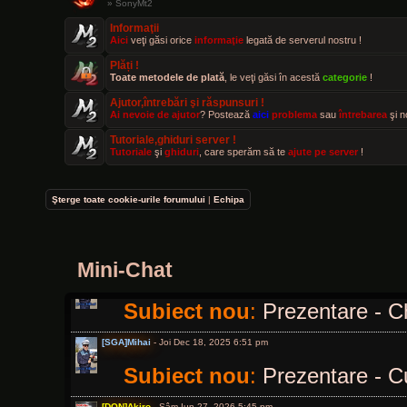
» SonyMt2
[SGA]Mihai
- Vin Feb 21, 2025 2:26 pm
Informaţii
Aici
veţi găsi orice
informaţie
legată de serverul nostru !
Subiect nou
:
Prezentare - C
Plăți !
Toate metodele de plată
, le veţi găsi în acestă
categorie
!
[SGA]Mihai
- Mie Mar 19, 2025 10:15 am
Ajutor,întrebări şi răspunsuri !
Subiect nou
:
Prezentare - C
Ai nevoie de ajutor
? Postează
aici
problema
sau
întrebarea
şi n
Tutoriale,ghiduri server !
[SGA]Mihai
- Mie Mar 19, 2025 12:00 pm
Tutoriale
şi
ghiduri
, care sperăm să te
ajute pe server
!
Subiect nou
:
Prezentare - C
Şterge toate cookie-urile forumului
|
Echipa
[VIP]Defo
- Dum Oct 19, 2025 12:04 am
Bună, ce faceți dragilor?
Mini-Chat
[SGA]Mihai
- Joi Dec 18, 2025 5:39 pm
Subiect nou
:
Prezentare - Ch
[SGA]Mihai
- Joi Dec 18, 2025 6:51 pm
Subiect nou
:
Prezentare - C
[DON]Akiro
- Sâm Iun 27, 2026 5:45 pm