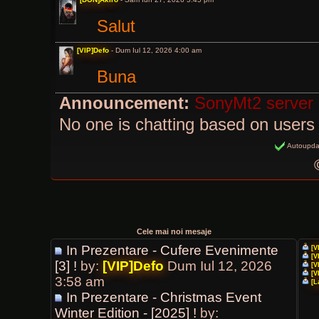
Salut
[VIP]Defo
- Dum Iul 12, 2026 4:00 am
Buna
Announcement:
SonyMt2 server
No one is chatting based on users 
Autoupda
Cele mai noi mesaje
In Prezentare - Cufere Evenimente
[V
[V
[3] !
by:
[VIP]Defo
Dum Iul 12, 2026
[V
[V
3:58 am
[L
In Prezentare - Christmas Event
Winter Edition - [2025] !
by: