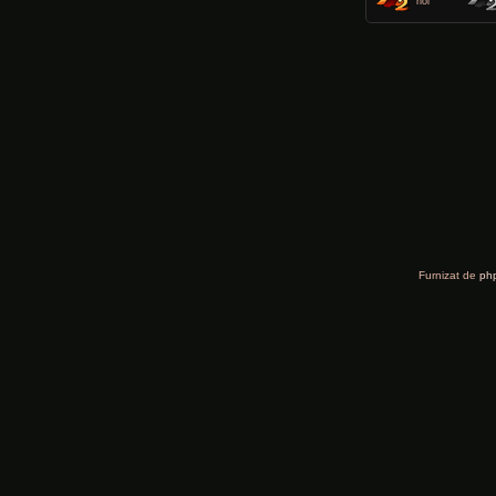
noi
Furnizat de
ph