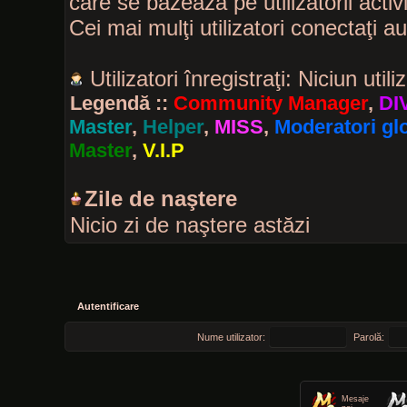
care se bazează pe utilizatorii activ
Cei mai mulţi utilizatori conectaţi a
Utilizatori înregistraţi: Niciun utili
Legendă ::
Community Manager
,
DI
Master
,
Helper
,
MISS
,
Moderatori glo
Master
,
V.I.P
Zile de naştere
Nicio zi de naştere astăzi
Autentificare
Nume utilizator:
Parolă:
Mesaje