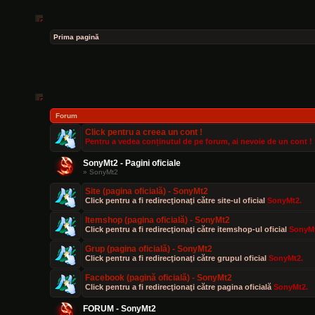
Prima pagină
Forum
Click pentru a creea un cont !
Pentru a vedea conținutul de pe forum, ai nevoie de un cont !
SonyMt2 - Pagini oficiale
» SonyMt2
Site (pagina oficială) - SonyMt2
Click pentru a fi redirecţionaţi către site-ul oficial
SonyMt2.
Itemshop (pagina oficială) - SonyMt2
Click pentru a fi redirecţionaţi către itemshop-ul oficial
SonyMt
Grup (pagina oficială) - SonyMt2
Click pentru a fi redirecţionaţi către grupul oficial
SonyMt2.
Facebook (pagină oficială) - SonyMt2
[Owner]Danut
- Vin Feb 14, 2025 8:11 am
Click pentru a fi redirecţionaţi către pagina oficială
SonyMt2.
Subiect nou
:
Prezentare - Cl
FORUM - SonyMt2