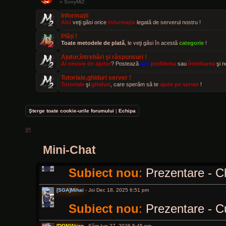
» SonyMt2
[SGA]Mihai
- Vin Feb 21, 2025 2:26 pm
Informaţii
Aici
veţi găsi orice
informaţie
legată de serverul nostru !
Subiect nou
:
Prezentare - C
Plăți !
Toate metodele de plată
, le veţi găsi în acestă
categorie
!
[SGA]Mihai
- Mie Mar 19, 2025 10:15 am
Ajutor,întrebări şi răspunsuri !
Subiect nou
:
Prezentare - C
Ai nevoie de ajutor
? Postează
aici
problema
sau
întrebarea
şi n
Tutoriale,ghiduri server !
[SGA]Mihai
- Mie Mar 19, 2025 12:00 pm
Tutoriale
şi
ghiduri
, care sperăm să te
ajute pe server
!
Subiect nou
:
Prezentare - C
Şterge toate cookie-urile forumului
|
Echipa
[VIP]Defo
- Dum Oct 19, 2025 12:04 am
Bună, ce faceți dragilor?
Mini-Chat
[SGA]Mihai
- Joi Dec 18, 2025 5:39 pm
Subiect nou
:
Prezentare - Ch
[SGA]Mihai
- Joi Dec 18, 2025 6:51 pm
Subiect nou
:
Prezentare - C
[DON]Akiro
- Sâm Iun 27, 2026 5:45 pm