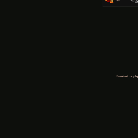
noi
Furnizat de
ph