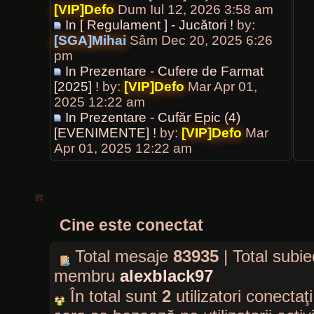
[VIP]Defo
Dum Iul 12, 2026 3:58 am
In [ Regulament ] - Jucători !
by:
[SGA]Mihai
Sâm Dec 20, 2025 6:26
pm
In Prezentare - Cufere de Farmat
[2025] !
by:
[VIP]Defo
Mar Apr 01,
2025 12:22 am
In Prezentare - Cufăr Epic (4)
[EVENIMENTE] !
by:
[VIP]Defo
Mar
Apr 01, 2025 12:22 am
Cine este conectat
Total mesaje
83935
| Total subi
membru
alexblack97
În total sunt
2
utilizatori conectaţi 