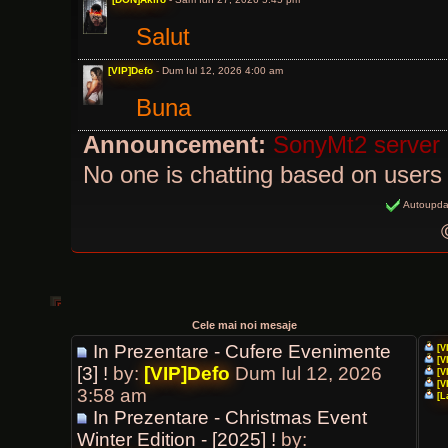
Salut
[VIP]Defo
- Dum Iul 12, 2026 4:00 am
Buna
Announcement:
SonyMt2 server
No one is chatting based on users 
Autoupda
Cele mai noi mesaje
In Prezentare - Cufere Evenimente
[V
[V
[3] !
by:
[VIP]Defo
Dum Iul 12, 2026
[V
[V
3:58 am
[L
In Prezentare - Christmas Event
Winter Edition - [2025] !
by: