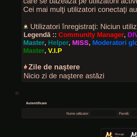
care se bazează pe utilizatorii activ
Cei mai mulţi utilizatori conectaţi a
Utilizatori înregistraţi: Niciun utili
Legendă ::
Community Manager
,
DI
Master
,
Helper
,
MISS
,
Moderatori glo
Master
,
V.I.P
Zile de naştere
Nicio zi de naştere astăzi
Autentificare
Nume utilizator:
Parolă:
Mesaje