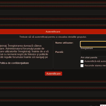
Autentificare
Trebuie să vă autentificaţi pentru a vizualiza detaliile grupului.
Nume utilizator:
gistraţi. Înregistrarea durează câteva
Înregistrare
ntare. Administratorul forumului poate de
utilizatorilor înregistraţi. Înainte de a vă
Parolă:
at cu termenii noştri de folosire şi politicile
tit regulile forumului înainte să navigaţi pe
Am uitat parola
Autentifică-mă autom
olitica de confidenţialitate
Ascunde starea mea