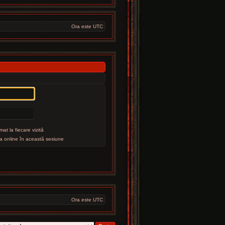
Ora este UTC
at la fiecare vizită
 online în această sesiune
Ora este UTC