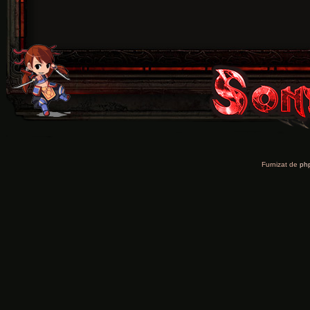
Furnizat de
ph