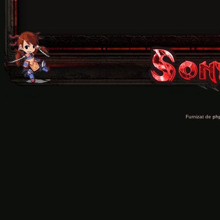
Furnizat de
ph