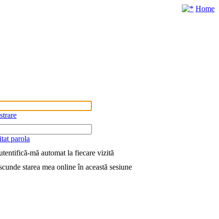
Home
strare
tat parola
tentifică-mă automat la fiecare vizită
cunde starea mea online în această sesiune