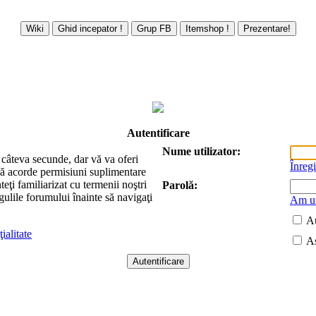
Autentificare
Nume utilizator:
ă câteva secunde, dar vă va oferi
Înregi
să acorde permisiuni suplimentare
nteţi familiarizat cu termenii noştri
Parolă:
egulile forumului înainte să navigaţi
Am ui
Au
ialitate
As