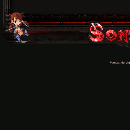
Furnizat de
ph