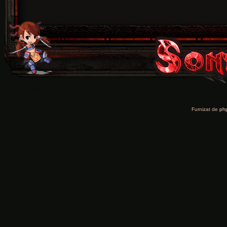
Furnizat de
ph