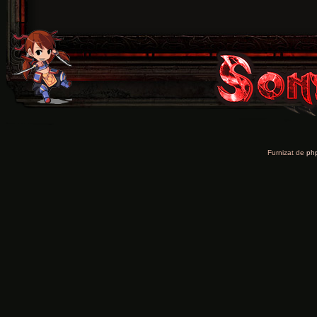
Furnizat de
ph