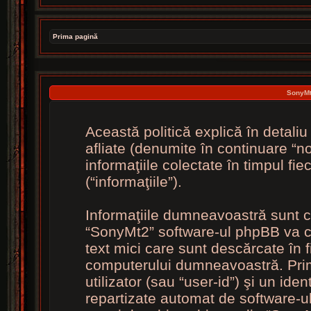
Prima pagină
SonyMt2
Această politică explică în detal
afliate (denumite în continuare “n
informaţiile colectate în timpul fi
(“informaţiile”).
Informaţiile dumneavoastră sunt c
“SonyMt2” software-ul phpBB va cr
text mici care sunt descărcate în 
computerului dumneavoastră. Prime
utilizator (sau “user-id”) şi un ide
repartizate automat de software-ul