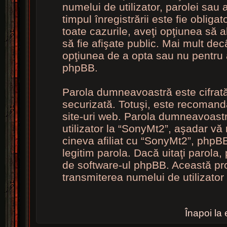
numelui de utilizator, parolei sau
timpul înregistrării este fie obliga
toate cazurile, aveţi opţiunea să 
să fie afişate public. Mai mult de
opţiunea de a opta sau nu pentru 
phpBB.
Parola dumneavoastră este cifrată 
securizată. Totuşi, este recomanda
site-uri web. Parola dumneavoastr
utilizator la “SonyMt2”, aşadar vă 
cineva afiliat cu “SonyMt2”, phpB
legitim parola. Dacă uitaţi parola, p
de software-ul phpBB. Această pr
transmiterea numelui de utilizator 
Înapoi la 