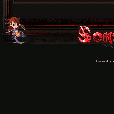
Furnizat de
ph