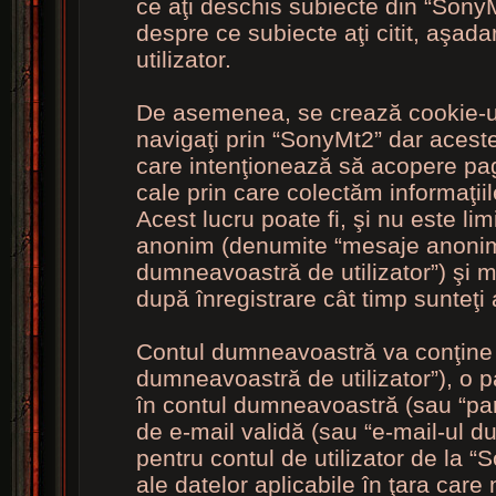
ce aţi deschis subiecte din “SonyMt
despre ce subiecte aţi citit, aşad
utilizator.
De asemenea, se crează cookie-ur
navigaţi prin “SonyMt2” dar acest
care intenţionează să acopere pag
cale prin care colectăm informaţii
Acest lucru poate fi, şi nu este lim
anonim (denumite “mesaje anonime
dumneavoastră de utilizator”) şi
după înregistrare cât timp sunteţi
Contul dumneavoastră va conţine c
dumneavoastră de utilizator”), o p
în contul dumneavoastră (sau “pa
de e-mail validă (sau “e-mail-ul 
pentru contul de utilizator de la “
ale datelor aplicabile în ţara care