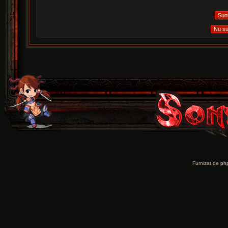
Furnizat de
ph