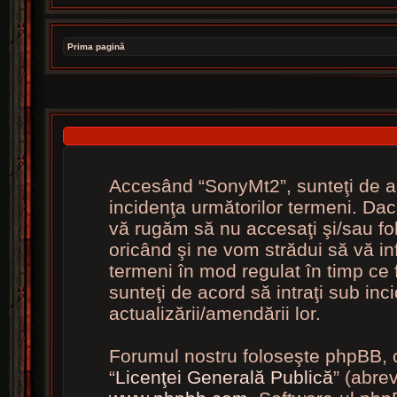
Prima pagină
Accesând “SonyMt2”, sunteţi de ac
incidenţa următorilor termeni. Dac
vă rugăm să nu accesaţi şi/sau fo
oricând şi ne vom strădui să vă inf
termeni în mod regulat în timp ce 
sunteţi de acord să intraţi sub in
actualizării/amendării lor.
Forumul nostru foloseşte phpBB, c
“
Licenţei Generală Publică
” (abre