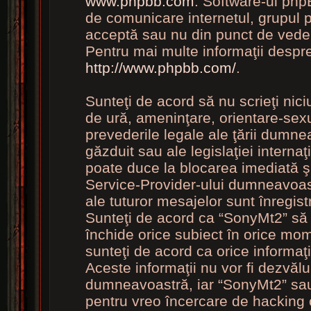
www.phpbb.com
. Software-ul phpB
de comunicare internetul, grupul 
acceptă sau nu din punct de vedere
Pentru mai multe informaţii despr
http://www.phpbb.com/
.
Sunteţi de acord să nu scrieţi nic
de ură, ameninţare, orientare-sexu
prevederile legale ale ţării dumne
găzduit sau ale legislaţiei intern
poate duce la blocarea imediată şi
Service-Provider-ului dumneavoas
ale tuturor mesajelor sunt înregistr
Sunteţi de acord ca “SonyMt2” să 
închide orice subiect în orice mome
sunteţi de acord ca orice informaţ
Aceste informaţii nu vor fi dezvălu
dumneavoastră, iar “SonyMt2” sau 
pentru vreo încercare de hacking 