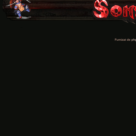
Furnizat de
ph