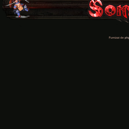
Furnizat de
ph