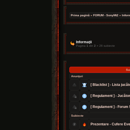
Prima pagină
»
FORUM - SonyMt2
»
Inform
Informaţii
Pagina
1
din
2
» 26 subiecte
Su
Anunţuri
[ Blacklist ] - Lista jucăt
[ Regulament ] - Jucători
[ Regulament ] - Forum 
Subiecte
Prezentare - Cufere Eve