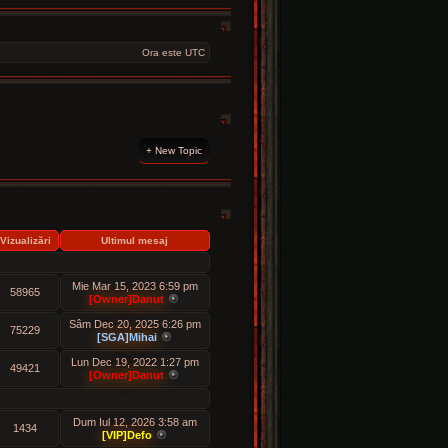
Ora este UTC
+ New Topic
Vizualizări
Ultimul mesaj
Mie Mar 15, 2023 6:59 pm
58965
[Owner]Danut
Sâm Dec 20, 2025 6:26 pm
75229
[SGA]Mihai
Lun Dec 19, 2022 1:27 pm
49421
[Owner]Danut
Dum Iul 12, 2026 3:58 am
1434
[VIP]Defo