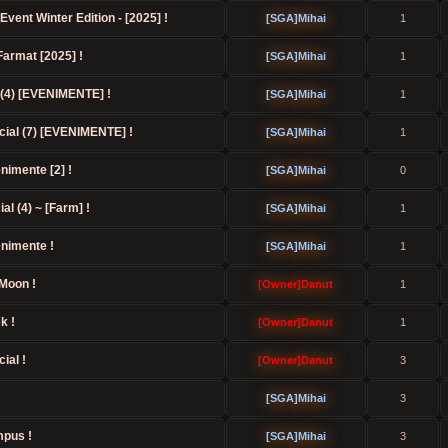
vent Winter Edition - [2025] !
[SGA]Mihai
1
Farmat [2025] !
[SGA]Mihai
1
 (4) [EVENIMENTE] !
[SGA]Mihai
1
cial (7) [EVENIMENTE] !
[SGA]Mihai
1
nimente [2] !
[SGA]Mihai
0
al (4) ~ [Farm] !
[SGA]Mihai
1
enimente !
[SGA]Mihai
1
Moon !
[Owner]Danut
1
k !
[Owner]Danut
1
ial !
[Owner]Danut
3
[SGA]Mihai
3
mpus !
[SGA]Mihai
3