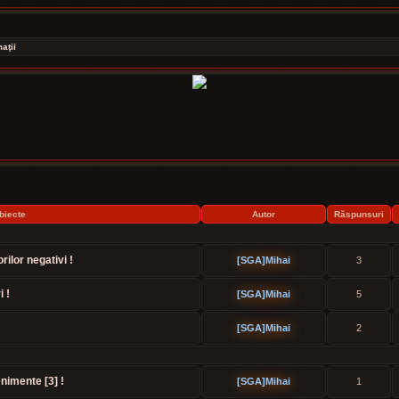
aţii
biecte
Autor
Răspunsuri
orilor negativi !
[SGA]Mihai
3
 !
[SGA]Mihai
5
!
[SGA]Mihai
2
nimente [3] !
[SGA]Mihai
1