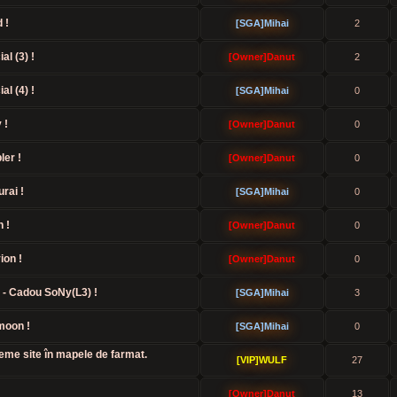
 !
[SGA]Mihai
2
al (3) !
[Owner]Danut
2
al (4) !
[SGA]Mihai
0
 !
[Owner]Danut
0
ler !
[Owner]Danut
0
rai !
[SGA]Mihai
0
 !
[Owner]Danut
0
ion !
[Owner]Danut
0
 - Cadou SoNy(L3) !
[SGA]Mihai
3
moon !
[SGA]Mihai
0
iteme site în mapele de farmat.
[VIP]WULF
27
[Owner]Danut
13