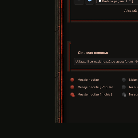
[
Du-te la pagina:
1
,
2
]
Afişează 
Cine este conectat
Utilizatorii ce navighează pe acest forum: Niciu
Mesaje necitite
Niciun
Mesaje necitite [ Popular ]
Nu sun
Mesaje necitite [ Închis ]
Nu sun