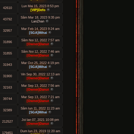
Lun Mai 15, 2023 8:53 pm
42610
[VIP]Defo
Sâm Mar 18, 2023 9:35 pm
43792
LanZhan
Mar Feb 14, 2023 9:24 am
32957
[SGA]Mihai
Sâm Noi 12, 2022 7:57 am
31896
[Owner]Danut
Sâm Noi 12, 2022 7:46 am
31855
[Owner]Danut
Mar Oct 25, 2022 4:19 pm
31943
[SGA]Mihai
Vin Sep 30, 2022 12:13 am
31900
[Owner]Danut
Mar Sep 13, 2022 7:56 am
32163
[Owner]Danut
Mar Sep 13, 2022 7:21 am
39744
[Owner]Danut
Sâm Iun 11, 2022 11:23 am
32389
[SGA]Mihai
Joi Ian 07, 2021 10:08 pm
212527
[Owner]Danut
Dum Iun 23, 2019 11:20 am
179451