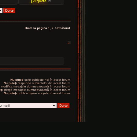
[VIP]Defo
Du-te la pagina
1
,
2
Următorul
Nu puteţi
scrie subiecte noi în acest forum
Nu puteţi
răspunde subiectelor din acest forum
modifica mesajele dumneavoastră în acest forum
ţi
şterge mesajele dumneavoastră în acest forum
Nu puteţi
publica fişiere ataşate în acest forum