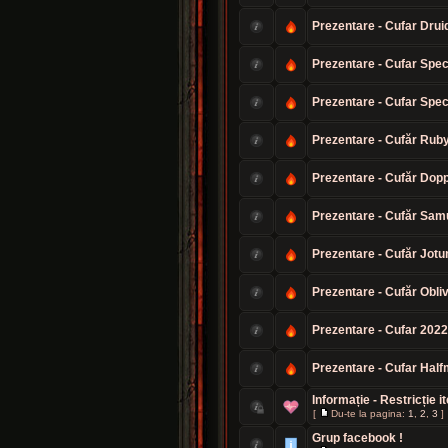
Prezentare - Cufar Druid
Prezentare - Cufar Speci
Prezentare - Cufar Speci
Prezentare - Cufăr Ruby
Prezentare - Cufăr Dopp
Prezentare - Cufăr Samu
Prezentare - Cufăr Jotun
Prezentare - Cufăr Obliv
Prezentare - Cufar 2022
Prezentare - Cufar Half
Informație - Restricție 
[
Du-te la pagina:
1
,
2
,
3
]
Grup facebook !