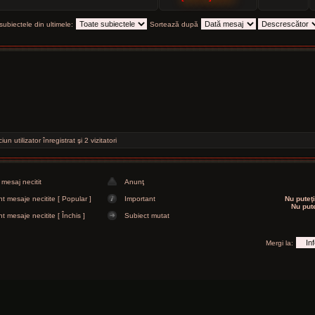
subiectele din ultimele:
Sortează după
n utilizator înregistrat şi 2 vizitatori
 mesaj necitit
Anunţ
t mesaje necitite [ Popular ]
Important
Nu puteţi
Nu pute
t mesaje necitite [ Închis ]
Subiect mutat
Mergi la: