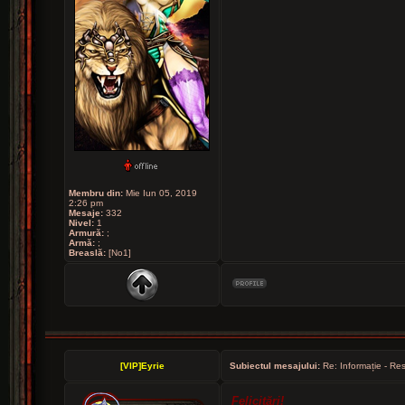
Membru din:
Mie Iun 05, 2019
2:26 pm
Mesaje:
332
Nivel:
1
Armură:
;
Armă:
;
Breaslă:
[No1]
[VIP]Eyrie
Subiectul mesajului:
Re: Informație - Res
Felicitări!