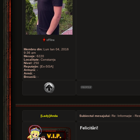
Membru din:
Lun Ian 04, 2016
9:36 am
Mesaje:
6220
Localitate:
Constanța
Nivel:
250
Reputaţie:
[Ex-SGA]
Armură:
-
Armă:
-
Breaslă:
-
[Lady]Anda
Subiectul mesajului:
Re: Informație - Res
Felicitări!