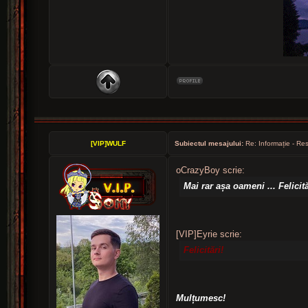
[VIP]WULF
Subiectul mesajului:
Re: Informație - Res
oCrazyBoy scrie:
Mai rar așa oameni ... Felicit
[VIP]Eyrie scrie:
Felicitări!
Mulțumesc!