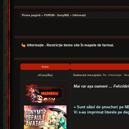
Prima pagină
»
FORUM - SonyMt2
»
Informaţii
Informație - Restricție iteme site în mapele de farmat.
Autor
oCrazyBoy
Subiectul mesajului:
Re: Informație - Res
Mai rar așa oameni ... Felicităr
» Sunt sătul de şmecheri pe N
Vi s-au imprimat literele pe deg