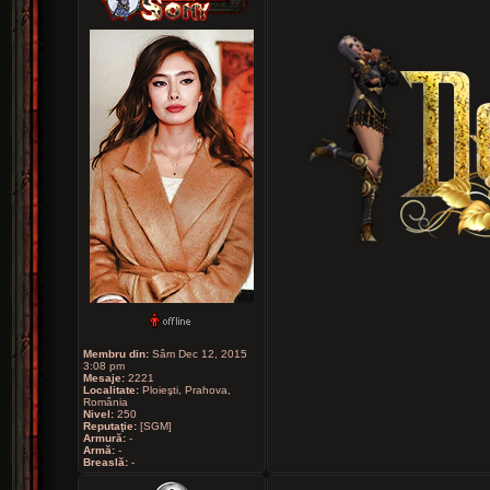
Membru din:
Sâm Dec 12, 2015
3:08 pm
Mesaje:
2221
Localitate:
Ploieşti, Prahova,
România
Nivel:
250
Reputaţie:
[SGM]
Armură:
-
Armă:
-
Breaslă:
-