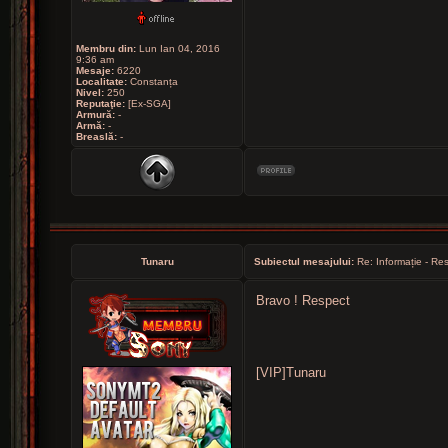
Membru din:
Lun Ian 04, 2016
9:36 am
Mesaje:
6220
Localitate:
Constanța
Nivel:
250
Reputaţie:
[Ex-SGA]
Armură:
-
Armă:
-
Breaslă:
-
Tunaru
Subiectul mesajului:
Re: Informație - Res
Bravo ! Respect
[VIP]Tunaru