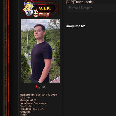
[VIP]Tunaru scrie:
Bravo ! Respect
Mulțumesc!
Membru din:
Lun Ian 04, 2016
9:36 am
Mesaje:
6220
Localitate:
Constanța
Nivel:
250
Reputaţie:
[Ex-SGA]
Armură:
-
Armă:
-