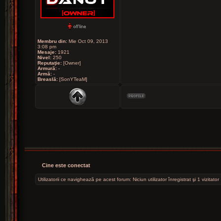
Membru din:
Mie Oct 09, 2013
3:08 pm
Mesaje:
1921
Nivel:
250
Reputaţie:
[Owner]
Armură:
-
Armă:
-
Breaslă:
[SonYTeaM]
Cine este conectat
Utilizatorii ce navighează pe acest forum: Niciun utilizator înregistrat şi 1 vizitator