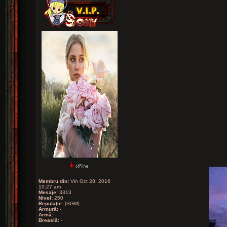
Membru din:
Vin Oct 28, 2016
10:27 am
Mesaje:
3313
Nivel:
250
Reputaţie:
[SGM]
Armură:
-
Armă:
-
Breaslă:
-