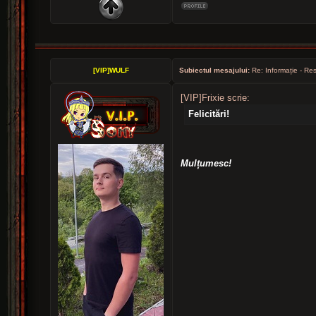
[VIP]WULF
Subiectul mesajului:
Re: Informație - Res
[VIP]Frixie scrie:
Felicitări!
Mulțumesc!