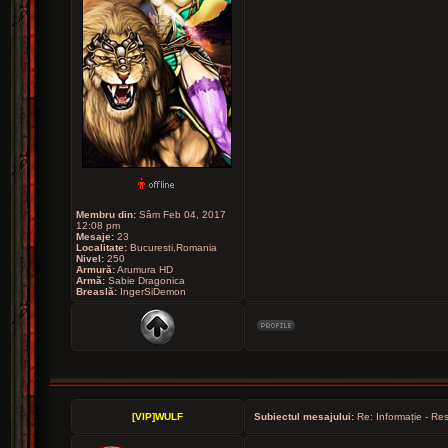
Membru din:
Sâm Feb 04, 2017
12:08 pm
Mesaje:
23
Localitate:
Bucuresti,Romania
Nivel:
250
Armură:
Arumura HD
Armă:
Sabie Dragonica
Breaslă:
IngerSiDemon
[VIP]WULF
Subiectul mesajului:
Re: Informație - Res