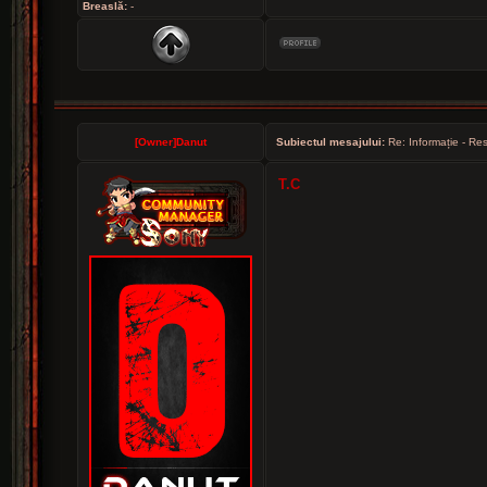
Breaslă:
-
[Owner]Danut
Subiectul mesajului:
Re: Informație - Res
T.C