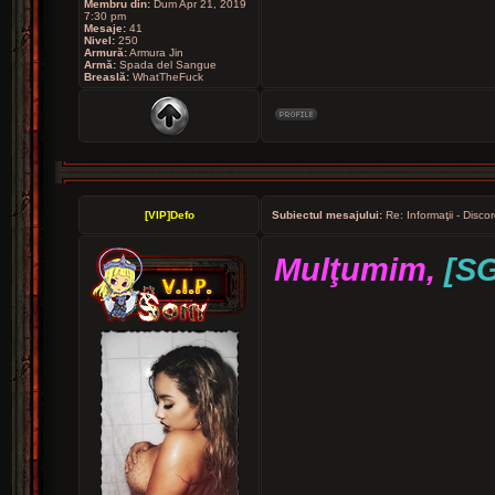
Membru din:
Dum Apr 21, 2019
7:30 pm
Mesaje:
41
Nivel:
250
Armură:
Armura Jin
Armă:
Spada del Sangue
Breaslă:
WhatTheFuck
[VIP]Defo
Subiectul mesajului:
Re: Informaţii - Discor
Mulţumim,
[S