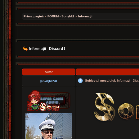
Prima pagină
»
FORUM - SonyMt2
»
Informaţii
Informaţii - Discord !
Autor
Subiectul mesajului:
Informaţii - Disc
[SGA]Mihai