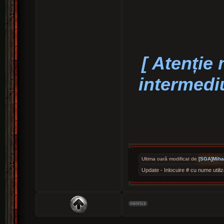
[ Atenție
intermedi
Ultima oară modificat de
[SGA]Miha
Update - Inlocuire # cu nume utili