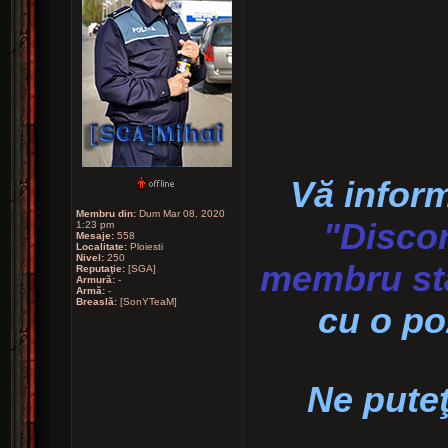
Vă inform
Membru din:
Dum Mar 08, 2020
"Disco
1:23 pm
Mesaje:
558
Localitate:
Ploiesti
Nivel:
250
membru st
Reputaţie:
[SGA]
Armură:
-
Armă:
-
Breaslă:
[SonYTeaM]
cu o po
Ne puteţ