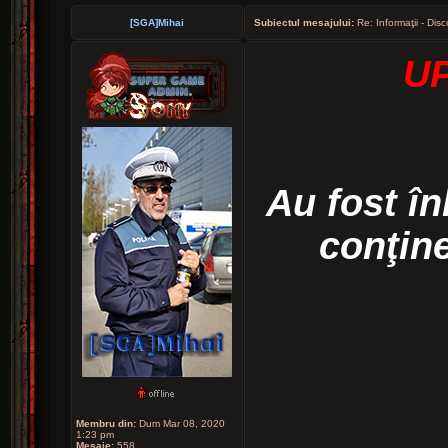
[SGA]Mihai
Subiectul mesajului:
Re: Informaţii - Disc
UP
Au fost în
conţin
Membru din:
Dum Mar 08, 2020
1:23 pm
Mesaje:
558