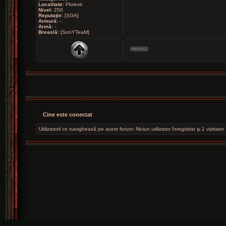
Localitate:
Ploiesti
Nivel:
250
Reputaţie:
[SGA]
Armură:
-
Armă:
-
Breaslă:
[SonYTeaM]
Cine este conectat
Utilizatorii ce navighează pe acest forum: Niciun utilizator înregistrat şi 1 vizitator