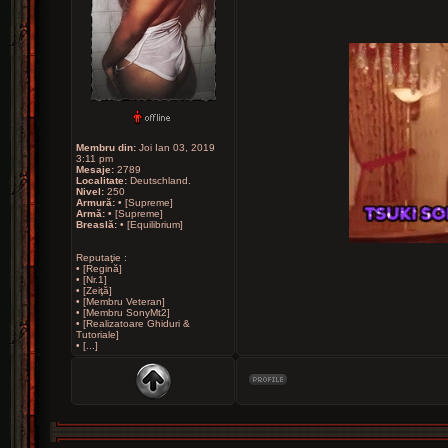
Membru din:
Joi Ian 03, 2019
3:11 pm
Mesaje:
2789
Localitate:
Deutschland.
Nivel:
250
Armură:
• [Supreme]
Armă:
• [Supreme]
Breaslă:
• [Equilibrium]
Reputaţie :
• [Regină]
• [Nr.1]
• [Zeiţă]
• [Membru Veteran]
• [Membru SonyMt2]
• [Realizatoare Ghiduri &
Tutoriale]
• [...]