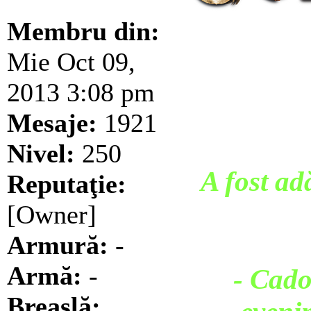
Membru din:
Mie Oct 09,
2013 3:08 pm
Mesaje:
1921
Nivel:
250
A fost a
Reputaţie:
[Owner]
Armură:
-
Armă:
-
- Cado
Breaslă: