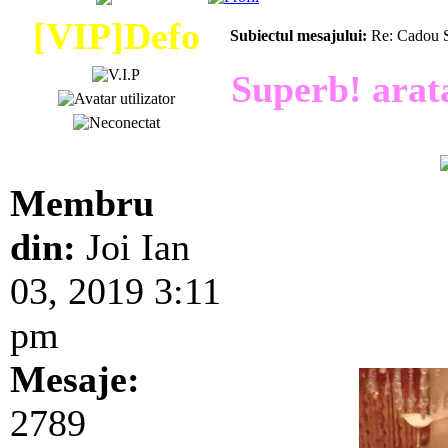
[VIP]Defo
Subiectul mesajului:
Re: Cadou S
Superb! arata
Membru
din:
Joi Ian
03, 2019 3:11
pm
Mesaje:
2789