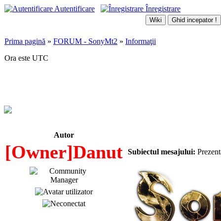
Autentificare
Înregistrare
Prima pagină
»
FORUM - SonyMt2
»
Informaţii
Ora este UTC
Prezentare - Cadou Special !
Autor
[Owner]Danut
Subiectul mesajului:
Prezent