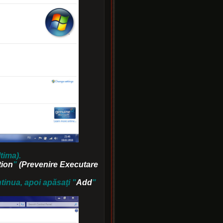
tima).
tion
"
(Prevenire Executare
tinua, apoi apăsaţi "
Add
"