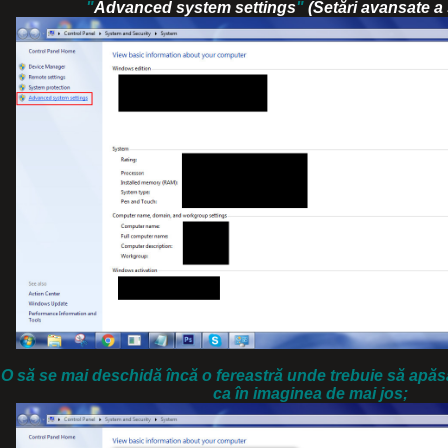
"
Advanced system settings
"
(Setări avansate a
O să se mai deschidă încă o fereastră unde trebuie să apăs
ca în imaginea de mai jos;