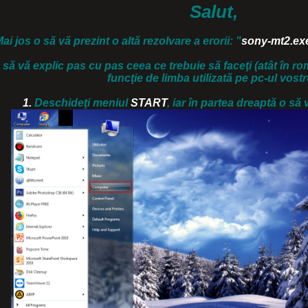
Salut,
ai jos o să vă prezint o altă rezolvare a erorii:
"
sony-mt2.ex
 să vă explic pas cu pas ceea ce trebuie să faceţi (atât în rom
funcţie de limba utilizată pe pc-ul vostr
1.
Deschideţi meniul
START
, iar în partea dreaptă o să 