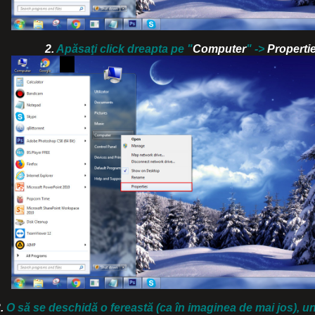
2.
Apăsaţi click dreapta pe "
Computer
" ->
Propertie
.
O să se deschidă o fereastă (ca în imaginea de mai jos), u