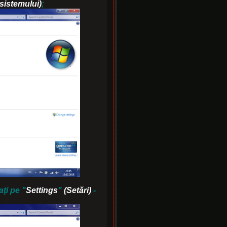
 sistemului)
;
aţi pe
"
Settings
"
(Setări)
-