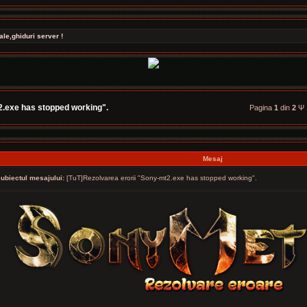
ale,ghiduri server !
2.exe has stopped working".
Pagina
1
din
2
Ψ 
Mesaj
ubiectul mesajului:
[TuT]Rezolvarea erorii "Sony-mt2.exe has stopped working".