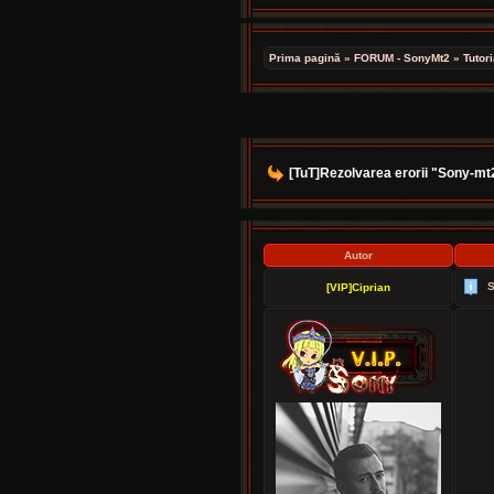
Prima pagină
»
FORUM - SonyMt2
»
Tutori
[TuT]Rezolvarea erorii "Sony-mt
Autor
S
[VIP]Ciprian