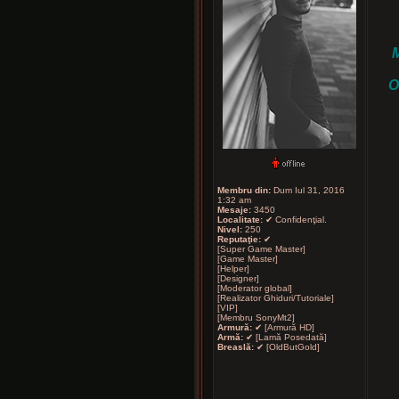
M
O
Membru din:
Dum Iul 31, 2016
1:32 am
Mesaje:
3450
Localitate:
✔ Confidenţial.
Nivel:
250
Reputaţie:
✔
[Super Game Master]
[Game Master]
[Helper]
[Designer]
[Moderator global]
[Realizator Ghiduri/Tutoriale]
[VIP]
[Membru SonyMt2]
Armură:
✔ [Armură HD]
Armă:
✔ [Lamă Posedată]
Breaslă:
✔ [OldButGold]