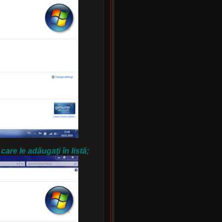
care le adăugaţi în listă;