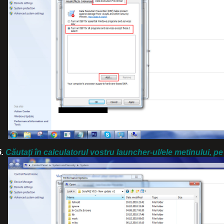
.
Căutaţi în calculatorul vostru launcher-ul/ele metinului, pe 