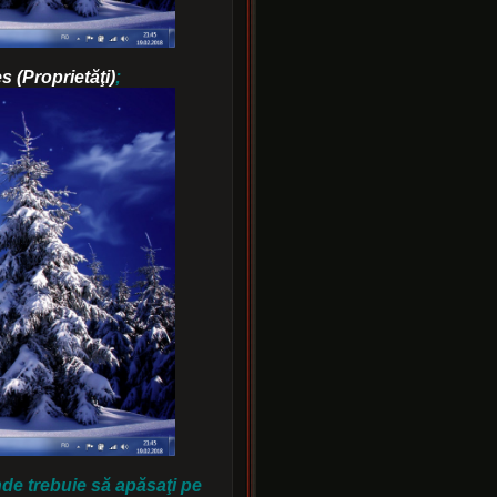
s (Proprietăţi)
;
nde trebuie să apăsaţi pe