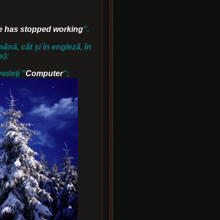
e has stopped working
"
.
ână, cât şi în engleză, în
u):
vedeţi "
Computer
";