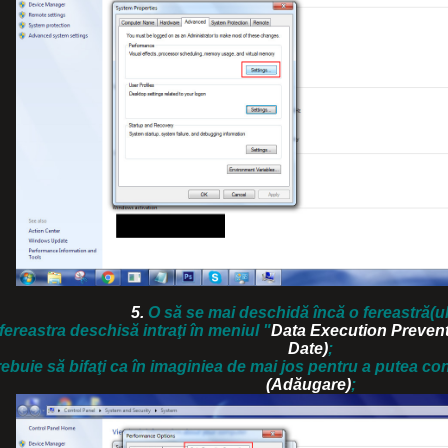
5.
O să se mai deschidă încă o fereastră(ul
 fereastra deschisă intraţi în meniul
"
Data Execution Preven
Date)
;
ebuie să bifaţi ca în imaginiea de mai jos pentru a putea con
(Adăugare)
;