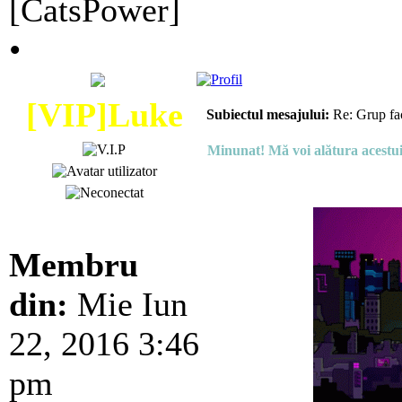
[CatsPower]
•
[VIP]Luke
Subiectul mesajului:
Re: Grup fa
Minunat! Mă voi alătura acestui
Membru
din:
Mie Iun
22, 2016 3:46
pm