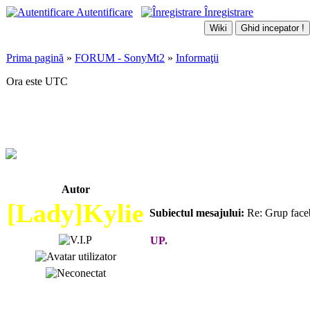
Autentificare
Înregistrare
Prima pagină
»
FORUM - SonyMt2
»
Informaţii
Ora este UTC
Grup facebook !
Autor
[Lady]Kylie
Subiectul mesajului:
Re: Grup face
UP.