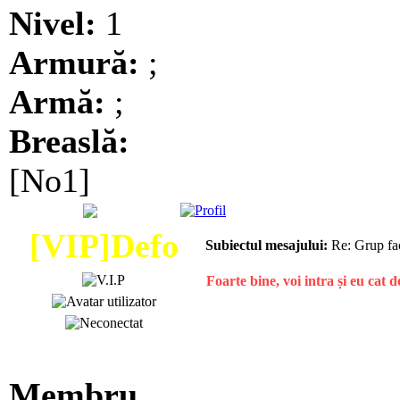
Nivel:
1
Armură:
;
Armă:
;
Breaslă:
[No1]
[VIP]Defo
Subiectul mesajului:
Re: Grup fa
Foarte bine, voi intra și eu cat 
Membru