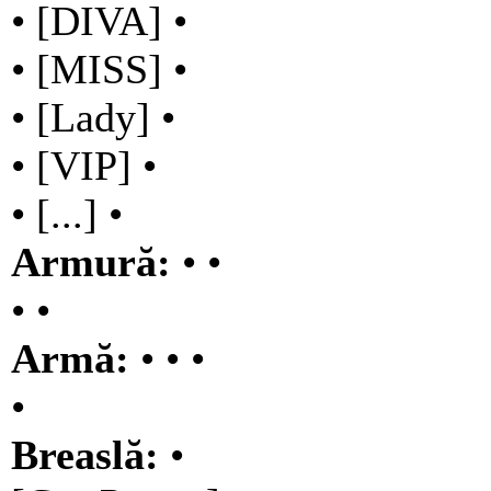
• [DIVA] •
• [MISS] •
• [Lady] •
• [VIP] •
• [...] •
Armură:
• •
• •
Armă:
• • •
•
Breaslă:
•