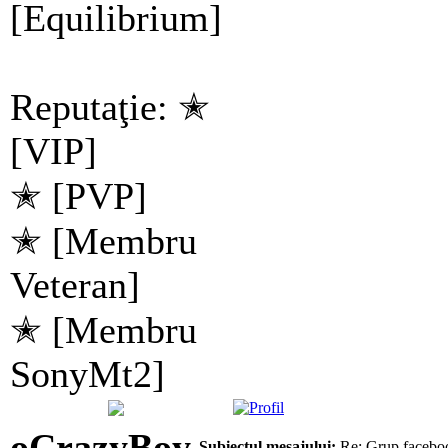
[Equilibrium]
Reputaţie: ✭
[VIP]
✭ [PVP]
✭ [Membru
Veteran]
✭ [Membru
SonyMt2]
oCrazyBoy
Subiectul mesajului:
Re: Grup facebo