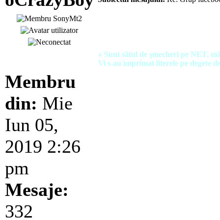
Up.
» Sunt sătul de şmecheri pe NET, mă
Vi s-au imprimat literele pe degete de
Membru
din:
Mie
Iun 05,
2019 2:26
pm
Mesaje:
332