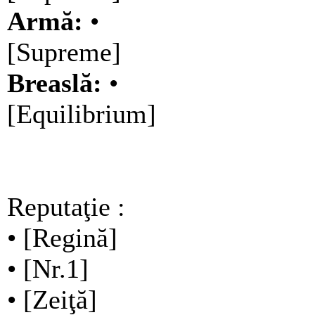
Armă:
•
[Supreme]
Breaslă:
•
[Equilibrium]
Reputaţie :
• [Regină]
• [Nr.1]
• [Zeiţă]