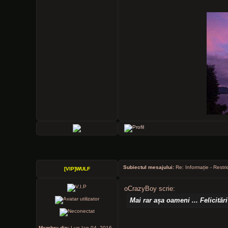
Subiectul mesajului:
Re: Informație - Restri
[VIP]WULF
oCrazyBoy scrie:
Mai rar așa oameni ... Felicităr
Membru din:
Lun Ian 04, 2016