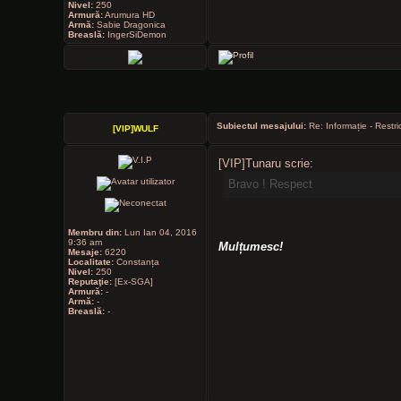
Nivel:
250
Armură:
Arumura HD
Armă:
Sabie Dragonica
Breaslă:
IngerSiDemon
Subiectul mesajului:
Re: Informație - Restri
[VIP]WULF
[VIP]Tunaru scrie:
Bravo ! Respect
Membru din:
Lun Ian 04, 2016
9:36 am
Mulțumesc!
Mesaje:
6220
Localitate:
Constanța
Nivel:
250
Reputaţie:
[Ex-SGA]
Armură:
-
Armă:
-
Breaslă:
-