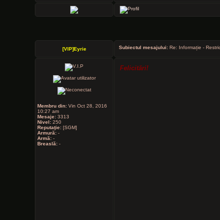
Subiectul mesajului:
Re: Informație - Restri
[VIP]Eyrie
Felicitări!
Membru din:
Vin Oct 28, 2016
10:27 am
Mesaje:
3313
Nivel:
250
Reputaţie:
[SGM]
Armură:
-
Armă:
-
Breaslă:
-