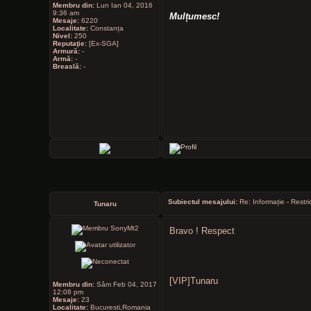
Membru din:
Lun Ian 04, 2016
9:36 am
Mulțumesc!
Mesaje:
6220
Localitate:
Constanța
Nivel:
250
Reputaţie:
[Ex-SGA]
Armură:
-
Armă:
-
Breaslă:
-
Subiectul mesajului:
Re: Informație - Restri
Tunaru
Bravo ! Respect
[VIP]Tunaru
Membru din:
Sâm Feb 04, 2017
12:08 pm
Mesaje:
23
Localitate:
Bucuresti,Romania