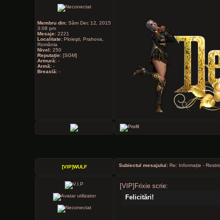
Membru din:
Sâm Dec 12, 2015
3:08 pm
Mesaje:
2221
Localitate:
Ploieşti, Prahova,
România
Nivel:
250
Reputaţie:
[SGM]
Armură:
-
Armă:
-
Breaslă:
-
Subiectul mesajului:
Re: Informație - Restri
[VIP]WULF
[VIP]Frixie scrie:
Felicitări!