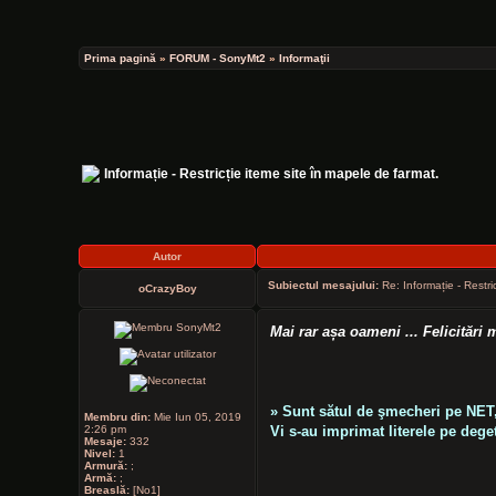
Prima pagină
»
FORUM - SonyMt2
»
Informaţii
Informație - Restricție iteme site în mapele de farmat.
Autor
Subiectul mesajului:
Re: Informație - Restri
oCrazyBoy
Mai rar așa oameni ... Felicitări 
» Sunt sătul de şmecheri pe NET
Membru din:
Mie Iun 05, 2019
2:26 pm
Vi s-au imprimat literele pe deget
Mesaje:
332
Nivel:
1
Armură:
;
Armă:
;
Breaslă:
[No1]