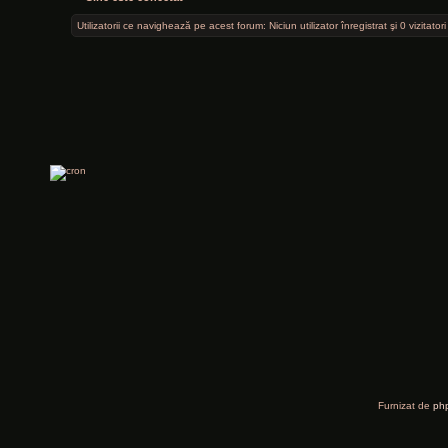
Utilizatorii ce navighează pe acest forum: Niciun utilizator înregistrat şi 0 vizitatori
Furnizat de
ph