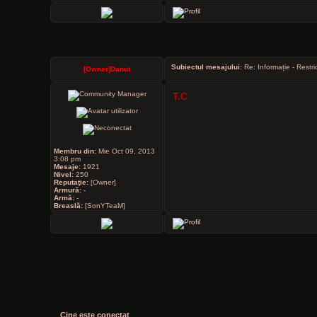
Subiectul mesajului:
Re: Informație - Restri
[Owner]Danut
T.C
Membru din:
Mie Oct 09, 2013
3:08 pm
Mesaje:
1921
Nivel:
250
Reputaţie:
[Owner]
Armură:
-
Armă:
-
Breaslă:
[SonYTeaM]
Cine este conectat