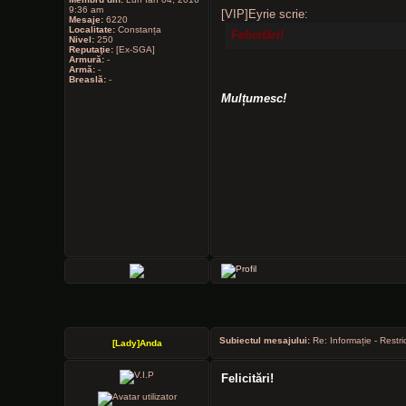
9:36 am
[VIP]Eyrie scrie:
Mesaje:
6220
Localitate:
Constanța
Felicitări!
Nivel:
250
Reputaţie:
[Ex-SGA]
Armură:
-
Armă:
-
Breaslă:
-
Mulțumesc!
Subiectul mesajului:
Re: Informație - Restri
[Lady]Anda
Felicitări!